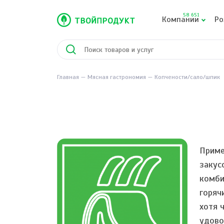
58 651
Компании
Ро
Главная
Мясная гастрономия
Копчености/сало/шпик
Приме
закус
комби
горяч
хотя 
удово