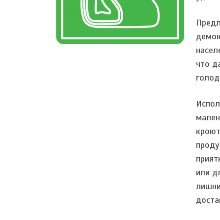
Предл
демок
насел
что д
голод
Испол
мален
кроют
проду
прият
или д
лишни
доста