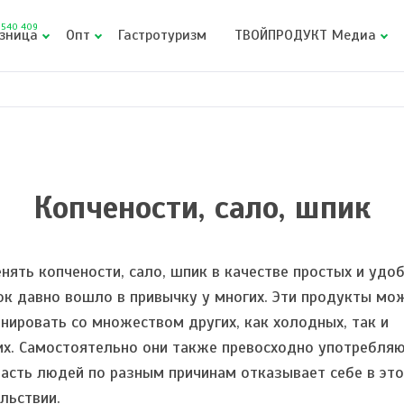
540 409
зница
Опт
Гастротуризм
ТВОЙПРОДУКТ Медиа
Копчености, сало, шпик
нять копчености, сало, шпик в качестве простых и удо
ок давно вошло в привычку у многих. Эти продукты мо
нировать со множеством других, как холодных, так и
их. Самостоятельно они также превосходно употребляю
часть людей по разным причинам отказывает себе в эт
льствии.