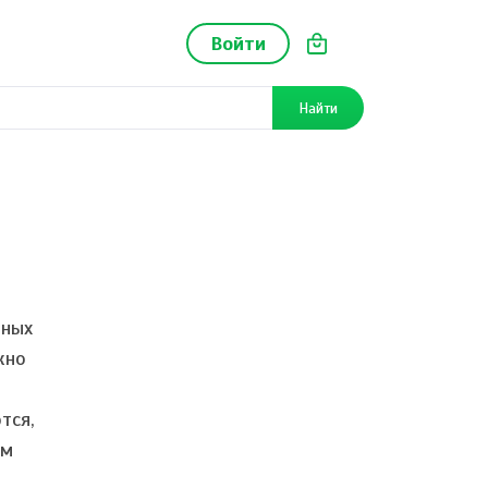
Войти
Найти
бных
жно
тся,
ом