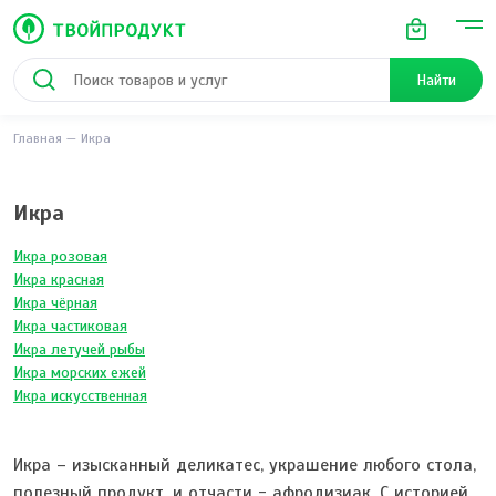
Найти
Главная
Икра
Икра
Икра розовая
Икра красная
Икра чёрная
Икра частиковая
Икра летучей рыбы
Икра морских ежей
Икра искусственная
Икра – изысканный деликатес, украшение любого стола,
полезный продукт, и отчасти - афродизиак. С историей