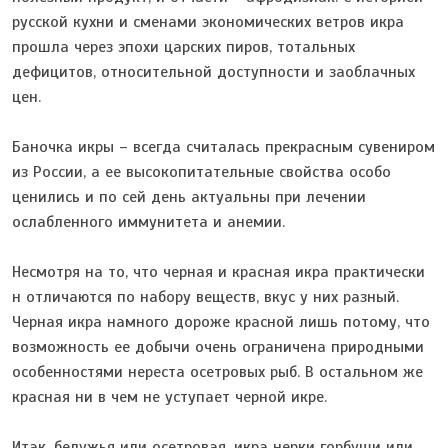
русской кухни и сменами экономических ветров икра
прошла через эпохи царских пиров, тотальных
дефицитов, относительной доступности и заоблачных
цен.
Баночка икры – всегда считалась прекрасным сувениром
из России, а ее высокопитательные свойства особо
ценились и по сей день актуальны при лечении
ослабленного иммунитета и анемии.
Несмотря на то, что черная и красная икра практически
н отличаются по набору веществ, вкус у них разный.
Черная икра намного дороже красной лишь потому, что
возможность ее добычи очень ограничена природными
особенностями нереста осетровых рыб. В остальном же
красная ни в чем не уступает черной икре.
Итак, белужья или осетровая, икра нерки горбуши или