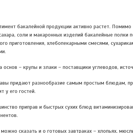
тимент бакалейной продукции активно растет. Помимо
 сахара, соли и макаронных изделий бакалейные полки 
ого приготовления, хлебопекарными смесями, сухарикам
ми.
а основ – крупы и злаки – поставщики углеводов, источ
авы придают разнообразие самым простым блюдам, про
т у его гостей.
инство приправ и быстрых сухих блюд витаминизирован
нентов.
 можно сказать и о готовых завтраках – хлопьях, мюсли