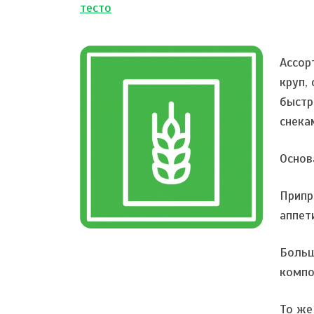
тесто
Ассор
круп,
быстр
снека
Основ
Припр
аппети
Больш
компо
То же