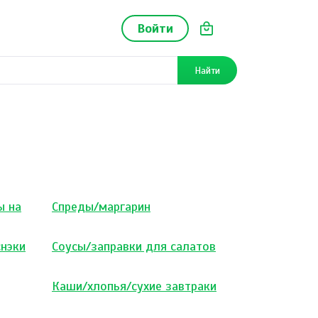
Войти
Найти
ы на
Спреды/маргарин
снэки
Соусы/заправки для салатов
Каши/хлопья/сухие завтраки