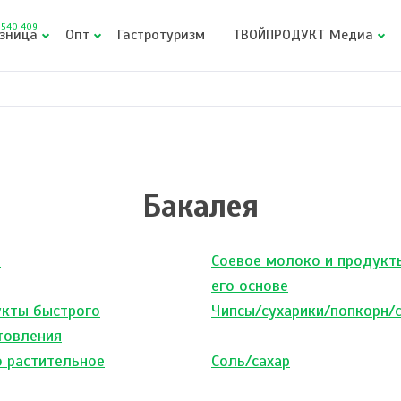
540 409
зница
Опт
Гастротуризм
ТВОЙПРОДУКТ Медиа
Бакалея
ы
Соевое молоко и продукт
его основе
кты быстрого
Чипсы/сухарики/попкорн/
товления
 растительное
Соль/сахар