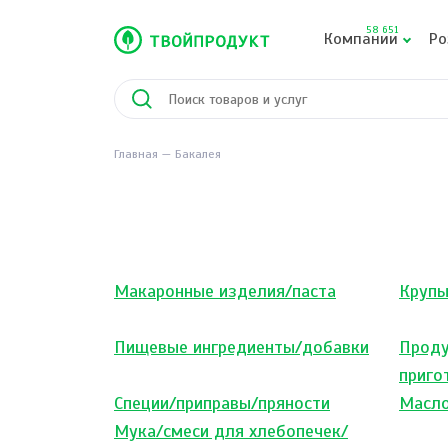
58 651
Компании
Ро
Главная
Бакалея
Макаронные изделия/паста
Круп
Пищевые ингредиенты/добавки
Проду
приго
Специи/приправы/пряности
Масло
Мука/смеси для хлебопечек/