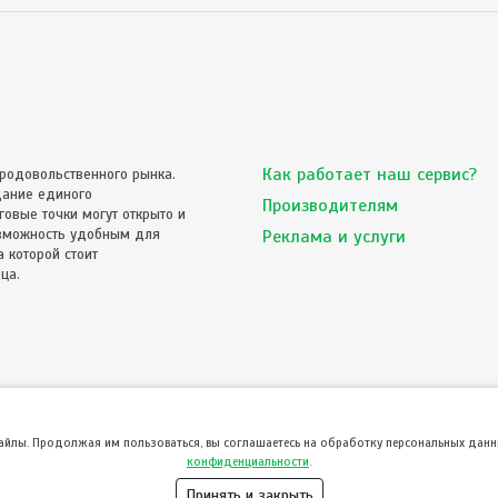
Как работает наш сервис?
родовольственного рынка.
дание единого
Производителям
овые точки могут открыто и
озможность удобным для
Реклама и услуги
 которой стоит
ца.
файлы. Продолжая им пользоваться, вы соглашаетесь на обработку персональных данны
конфиденциальности
.
Принять и закрыть
© ТвойПродукт 2010 - 2026