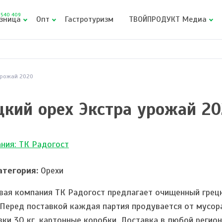
540 409
зница
Опт
Гастротуризм
ТВОЙПРОДУКТ Медиа
урожай 2020
цкий орех Экстра урожай 2
ния: ТК Радогост
тегория:
Орехи
вая компания ТК Радогост предлагает очищенный грецк
. Перед поставкой каждая партия продувается от мусора
вки 30 кг. картонные коробки. Доставка в любой регио