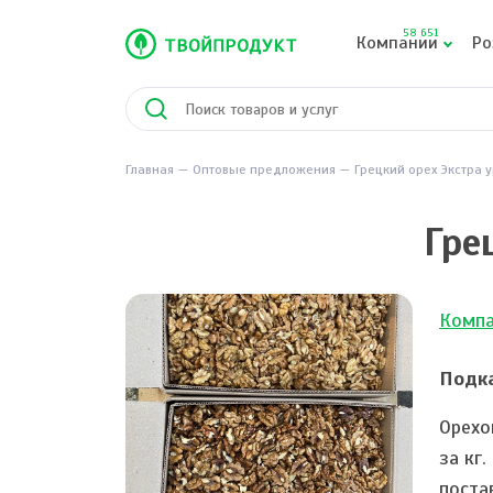
58 651
Компании
Ро
Главная
Оптовые предложения
Грецкий орех Экстра 
Гре
Компа
Подка
Орехо
за кг
поста