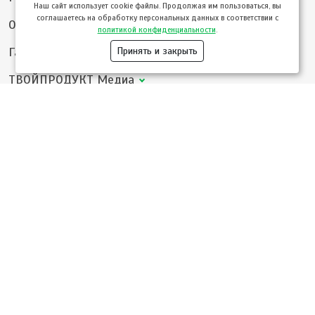
Hаш сайт использует cookie файлы. Продолжая им пользоваться, вы
соглашаетесь на обработку персональных данных в соответствии с
Опт
политикой конфиденциальности
.
Гастротуризм
Принять и закрыть
ТВОЙПРОДУКТ Медиа
ТВОЙПРОДУКТ – информационно-торговая платформа
продовольственного рынка. Основной задачей проекта ТВОЙПРОДУКТ
является создание единого информационного поля, в котором
производитель и торговые точки могут открыто и выгодно
реализовывать товар, а потребитель имеет возможность удобным для
себя способом приобретать качественную продукцию, за которой стоит
персональная ответственность производителя и продавца.
Как работает наш сервис?
Производителям
Реклама и услуги