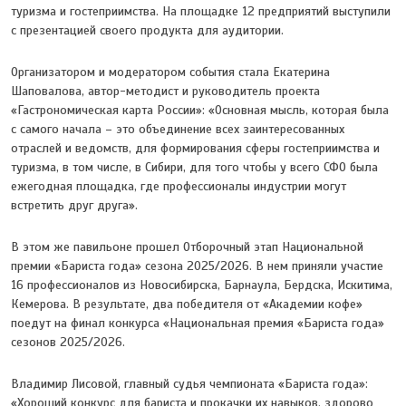
туризма и гостеприимства. На площадке 12 предприятий выступили
с презентацией своего продукта для аудитории.
Организатором и модератором события стала Екатерина
Шаповалова, автор-методист и руководитель проекта
«Гастрономическая карта России»: «Основная мысль, которая была
с самого начала – это объединение всех заинтересованных
отраслей и ведомств, для формирования сферы гостеприимства и
туризма, в том числе, в Сибири, для того чтобы у всего СФО была
ежегодная площадка, где профессионалы индустрии могут
встретить друг друга».
В этом же павильоне прошел Отборочный этап Национальной
премии «Бариста года» сезона 2025/2026. В нем приняли участие
16 профессионалов из Новосибирска, Барнаула, Бердска, Искитима,
Кемерова. В результате, два победителя от «Академии кофе»
поедут на финал конкурса «Национальная премия «Бариста года»
сезонов 2025/2026.
Владимир Лисовой, главный судья чемпионата «Бариста года»:
«Хороший конкурс для бариста и прокачки их навыков, здорово