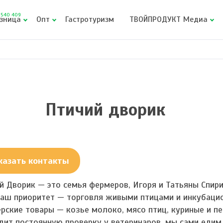
540 409
зница
Опт
Гастротуризм
ТВОЙПРОДУКТ Медиа
Птичий дворик
казать контакты
й Дворик — это семья фермеров, Игоря и Татьяны Спир
Наш приоритет — торговля живыми птицами и инкубаци
рские товары — козье молоко, мясо птиц, куриные и п
дит постоянную проверку у ветеринаров, мы сами едим