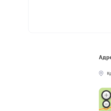
Адр
К