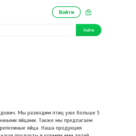
Войти
Найти
идович. Мы разводим птиц уже больше 5
онными яйцами. Также мы предлагаем
ерепелиные яйца. Наша продукция
 наши продукты и кормим ими детей.