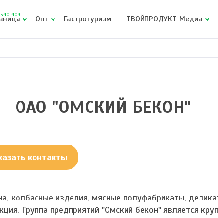
540 409
зница
Опт
Гастротуризм
ТВОЙПРОДУКТ Медиа
ОАО "ОМСКИЙ БЕКОН"
казать контакты
на, колбасные изделия, мясные полуфабрикаты, делика
кция. Группа предприятий "Омский бекон" является кр