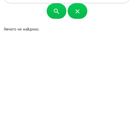
search
close
Ничего не найдено.