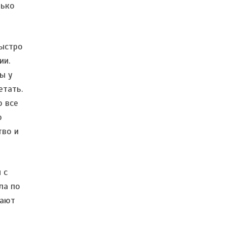
лько
ыстро
ии.
ы у
етать.
о все
ю
во и
 с
ла по
гают