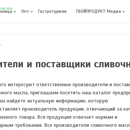
540 409
зница
Опт
Гастротуризм
ТВОЙПРОДУКТ Медиа
о
тели и поставщики сливоч
кого интересуют ответственные производители и поста
чного масла, приглашаем посетить наш каталог предпр
 вы найдете актуальную информацию, которую
ставляет производитель продукции, отвечающий за ка
венного товара. Вся продукция отвечает нормам и
арным требования. Все производители сливочного масл