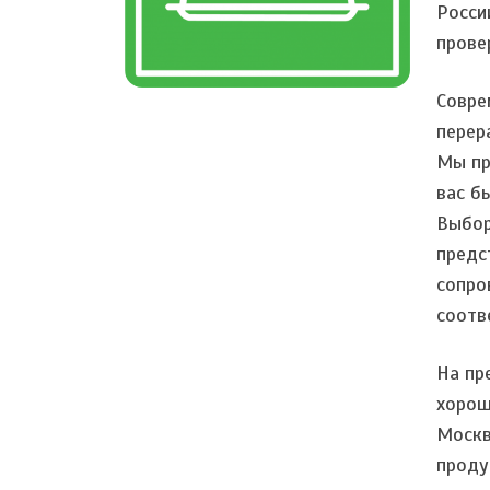
Росси
прове
Совре
перер
Мы пр
вас б
Выбор
предс
сопро
соотв
На пр
хорош
Москв
проду