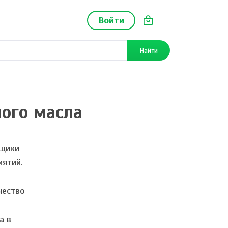
Войти
Найти
ного масла
вщики
иятий.
чество
а в