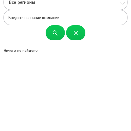
Все регионы
search
close
Ничего не найдено.