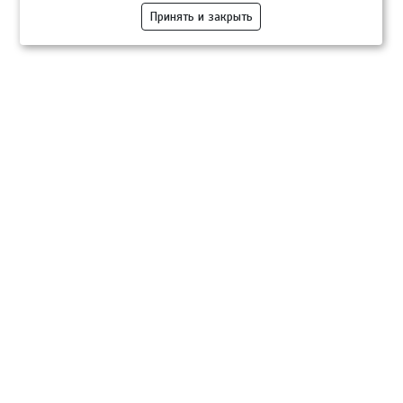
Принять и закрыть
Компании
Розница
Опт
Гастротуризм
ТВОЙПРОДУКТ Медиа
ТВОЙПРОДУКТ – информационно-торговая платформа
продовольственного рынка. Основной задачей проекта ТВОЙПРОДУКТ